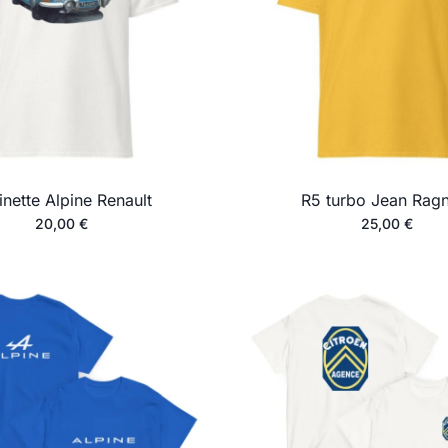
inette Alpine Renault
R5 turbo Jean Ragn
20,00
€
25,00
€