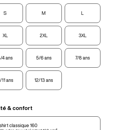
S
M
L
XL
2XL
3XL
/4 ans
5/6 ans
7/8 ans
/11 ans
12/13 ans
ité & confort
shirt classique 160