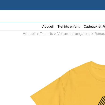
Aller
au
contenu
Accueil
T-shirts enfant
Cadeaux et F
Accueil
>
T-shirts
>
Voitures françaises
> Renaul