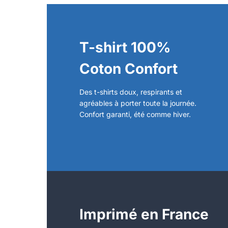
T-shirt 100%
Coton Confort
Des t-shirts doux, respirants et
agréables à porter toute la journée.
Confort garanti, été comme hiver.
Imprimé en France