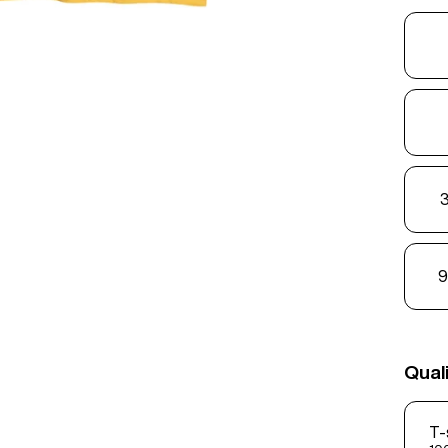
3
9
Qual
T-