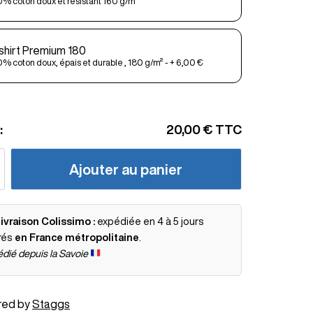
% coton doux et résistant 160 g/m²
shirt Premium 180
% coton doux, épais et durable , 180 g/m² - + 6,00 €
:
20,00 €
TTC
Ajouter au panier
ivraison Colissimo :
expédiée en 4 à 5 jours
rés
en France métropolitaine
.
dié depuis la Savoie
red by
Staggs