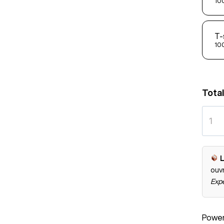
100
T-
100
Total
L
ouv
Expé
Powe