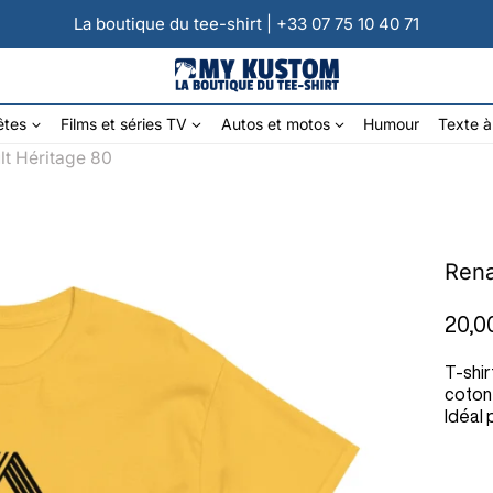
La boutique du tee-shirt | +33 07 75 10 40 71
êtes
Films et séries TV
Autos et motos
Humour
Texte à
t Héritage 80
Rena
20,0
T-shir
coton,
Idéal 