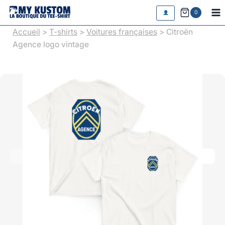
Aller
0
au
Accueil
>
T-shirts
>
Voitures françaises
> Citroën
contenu
Agence logo vintage