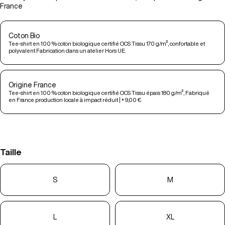
France
Coton Bio
Tee-shirt en 100 % coton biologique certifié OCS Tissu 170 g/m², confortable et
polyvalent Fabrication dans un atelier Hors UE.
Origine France
Tee-shirt en 100 % coton biologique certifié OCS Tissu épais 180 g/m², Fabriqué
en France production locale à impact réduit | + 9,00 €
Taille
S
M
L
XL