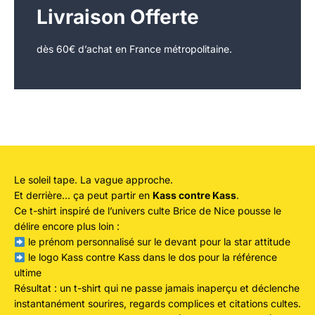
Livraison Offerte
dès 60€ d’achat en France métropolitaine.
Le soleil tape. La vague approche.
Et derrière… ça peut partir en
Kass contre Kass
.
Ce t-shirt inspiré de l’univers culte Brice de Nice pousse le
délire encore plus loin :
le prénom personnalisé sur le devant pour la star attitude
le logo Kass contre Kass dans le dos pour la référence
ultime
Résultat : un t-shirt qui ne passe jamais inaperçu et déclenche
instantanément sourires, regards complices et citations cultes.