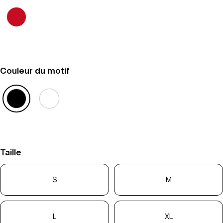
Couleur du motif
Taille
S
M
L
XL