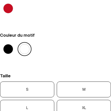
Couleur du motif
Taille
S
M
L
XL