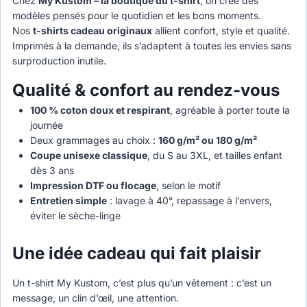
Chez
My Kustom – la boutique du t-shirt
, on crée des
modèles pensés pour le quotidien et les bons moments.
Nos
t-shirts cadeau originaux
allient confort, style et qualité.
Imprimés à la demande, ils s’adaptent à toutes les envies sans
surproduction inutile.
Qualité & confort au rendez-vous
100 % coton doux et respirant
, agréable à porter toute la
journée
Deux grammages au choix :
160 g/m² ou 180 g/m²
Coupe unisexe classique
, du S au 3XL, et tailles enfant
dès 3 ans
Impression DTF ou flocage
, selon le motif
Entretien simple
: lavage à 40°, repassage à l’envers,
éviter le sèche-linge
Une idée cadeau qui fait plaisir
Un t-shirt My Kustom, c’est plus qu’un vêtement : c’est un
message, un clin d’œil, une attention.