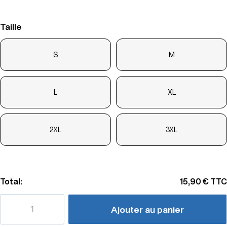
Taille
S
M
L
XL
2XL
3XL
Total:
15,90 €
TTC
Ajouter au panier