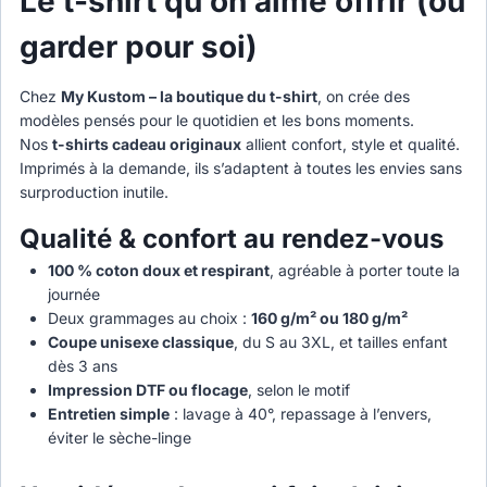
Le t-shirt qu’on aime offrir (ou
garder pour soi)
Chez
My Kustom – la boutique du t-shirt
, on crée des
modèles pensés pour le quotidien et les bons moments.
Nos
t-shirts cadeau originaux
allient confort, style et qualité.
Imprimés à la demande, ils s’adaptent à toutes les envies sans
surproduction inutile.
Qualité & confort au rendez-vous
100 % coton doux et respirant
, agréable à porter toute la
journée
Deux grammages au choix :
160 g/m² ou 180 g/m²
Coupe unisexe classique
, du S au 3XL, et tailles enfant
dès 3 ans
Impression DTF ou flocage
, selon le motif
Entretien simple
: lavage à 40°, repassage à l’envers,
éviter le sèche-linge