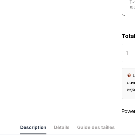
T-
100
Total
L
ouv
Expé
Powe
Description
Détails
Guide des tailles