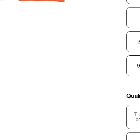
3
9
Qual
T-
100