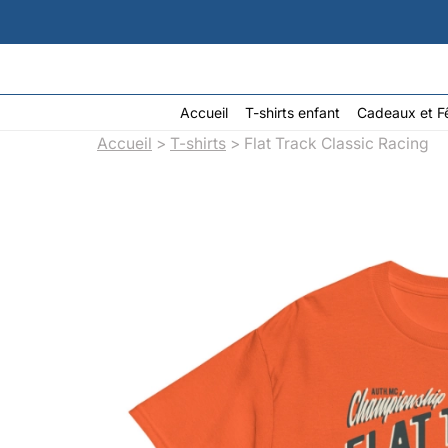
Aller
au
contenu
Accueil
T-shirts enfant
Cadeaux et F
Accueil
>
T-shirts
> Flat Track Classic Racing