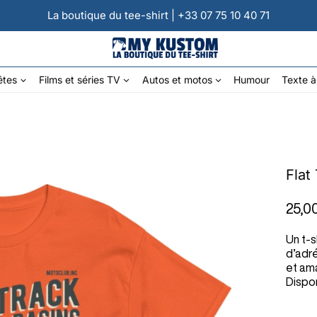
La boutique du tee-shirt | +33 07 75 10 40 71
êtes
Films et séries TV
Autos et motos
Humour
Texte à
Flat
25,0
Un t-s
d’adr
et ama
Dispo