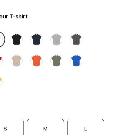
eur T-shirt
e
S
M
L