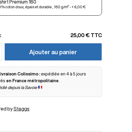
shirt Premium 180
% coton doux, épais et durable , 180 g/m² - + 6,00 €
:
25,00 €
TTC
Ajouter au panier
ivraison Colissimo :
expédiée en 4 à 5 jours
rés
en France métropolitaine
.
dié depuis la Savoie
red by
Staggs