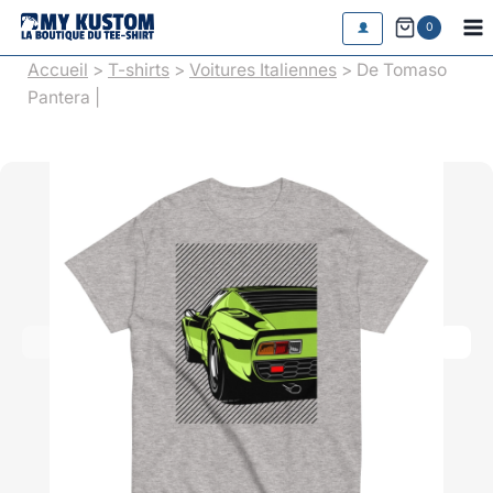
Aller
0
au
Accueil
>
T-shirts
>
Voitures Italiennes
> De Tomaso
contenu
Pantera |