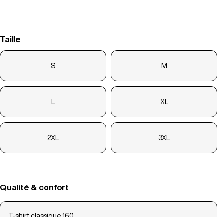
Taille
S
M
L
XL
2XL
3XL
Qualité & confort
T-shirt classique 160