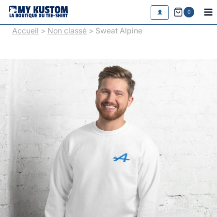
Aller
0
au
Accueil
>
Non classé
> Sweat Alpine
contenu