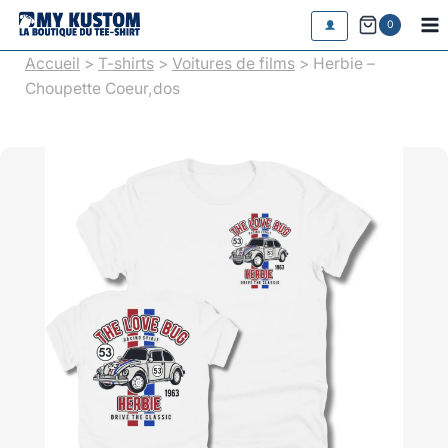
Aller
0
au
Accueil
>
T-shirts
>
Voitures de films
> Herbie –
contenu
Choupette Coeur,dos