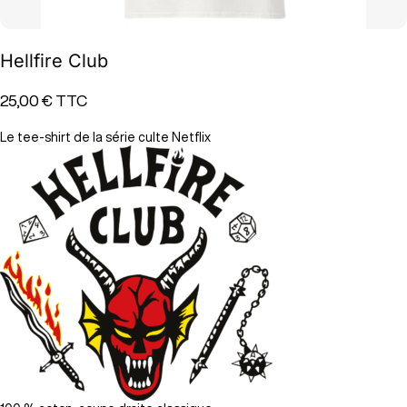
Hellfire Club
25,00 €
TTC
Le tee-shirt de la série culte Netflix