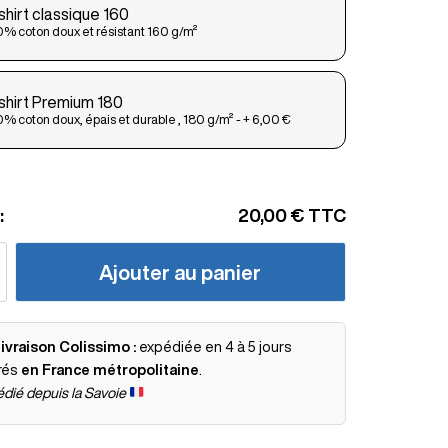
shirt classique 160
% coton doux et résistant 160 g/m²
shirt Premium 180
% coton doux, épais et durable , 180 g/m² - + 6,00 €
:
20,00 €
TTC
Ajouter au panier
ivraison Colissimo :
expédiée en 4 à 5 jours
rés
en France métropolitaine
.
dié depuis la Savoie