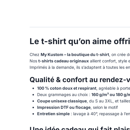
Le t-shirt qu’on aime offr
Chez
My Kustom – la boutique du t-shirt
, on crée 
Nos
t-shirts cadeau originaux
allient confort, style e
Imprimés à la demande, ils s’adaptent à toutes les en
Qualité & confort au rendez-
100 % coton doux et respirant
, agréable à porte
Deux grammages au choix :
160 g/m² ou 180 g/
Coupe unisexe classique
, du S au 3XL, et taill
Impression DTF ou flocage
, selon le motif
Entretien simple
: lavage à 40°, repassage à l’en
Une idée cadeau qui fait plais