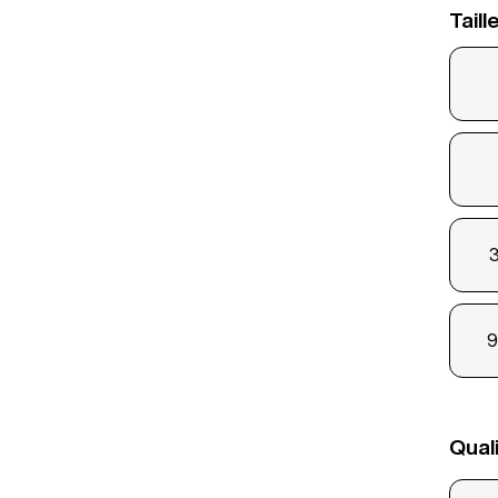
Taill
3
9
Qual