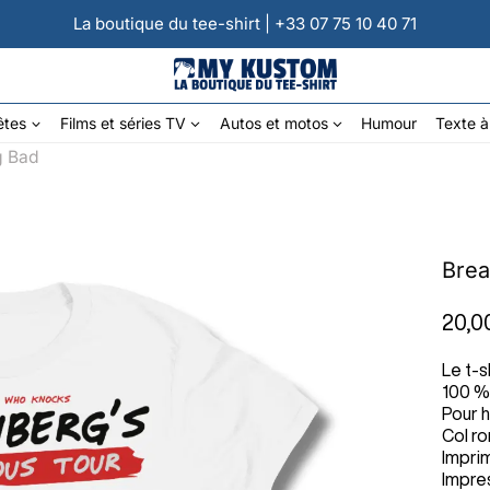
La boutique du tee-shirt | +33 07 75 10 40 71
êtes
Films et séries TV
Autos et motos
Humour
Texte à
g Bad
Brea
20,0
Le t-s
100 %
Pour 
Col r
Impri
Impres