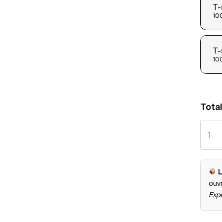
T-
100
T-
100
Total
L
ouv
Expé