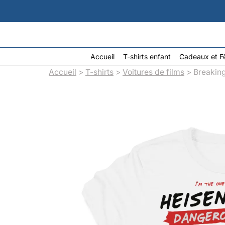
Aller
au
contenu
Accueil
T-shirts enfant
Cadeaux et F
Accueil
>
T-shirts
>
Voitures de films
> Breakin