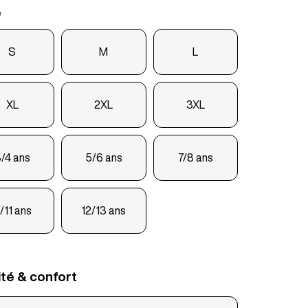
e
S
M
L
XL
2XL
3XL
/4 ans
5/6 ans
7/8 ans
/11 ans
12/13 ans
ité & confort