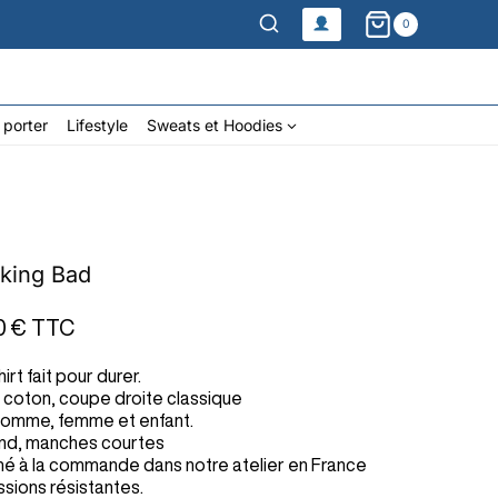
0
 porter
Lifestyle
Sweats et Hoodies
king Bad
0 €
TTC
hirt fait pour durer.
 coton, coupe droite classique
homme, femme et enfant.
ond, manches courtes
mé à la commande dans notre atelier en France
sions résistantes.