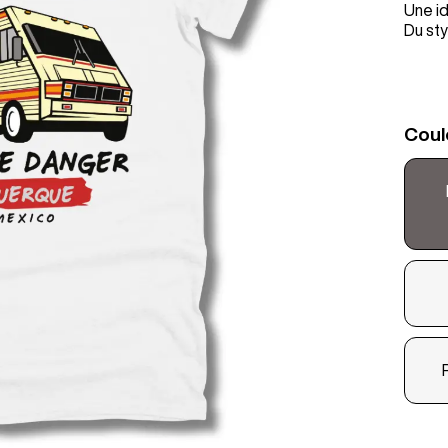
Une id
Du sty
Coul