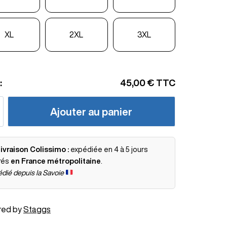
XL
2XL
3XL
:
45,00 €
TTC
Ajouter au panier
ivraison Colissimo :
expédiée en 4 à 5 jours
rés
en France métropolitaine
.
dié depuis la Savoie
red by
Staggs