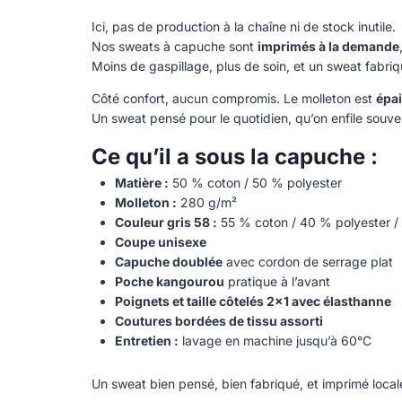
Ici, pas de production à la chaîne ni de stock inutile.
Nos sweats à capuche sont
imprimés à la demande
Moins de gaspillage, plus de soin, et un sweat fab
Côté confort, aucun compromis. Le molleton est
épai
Un sweat pensé pour le quotidien, qu’on enfile souv
Ce qu’il a sous la capuche :
Matière :
50 % coton / 50 % polyester
Molleton :
280 g/m²
Couleur gris 58 :
55 % coton / 40 % polyester /
Coupe unisexe
Capuche doublée
avec cordon de serrage plat
Poche kangourou
pratique à l’avant
Poignets et taille côtelés 2×1 avec élasthanne
Coutures bordées de tissu assorti
Entretien :
lavage en machine jusqu’à 60°C
Un sweat bien pensé, bien fabriqué, et imprimé loca