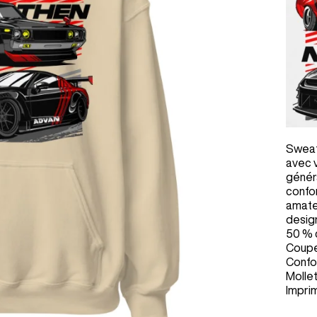
Sweat
avec v
génér
confor
amate
desig
50 % 
Coupe
Confor
Molle
Impri