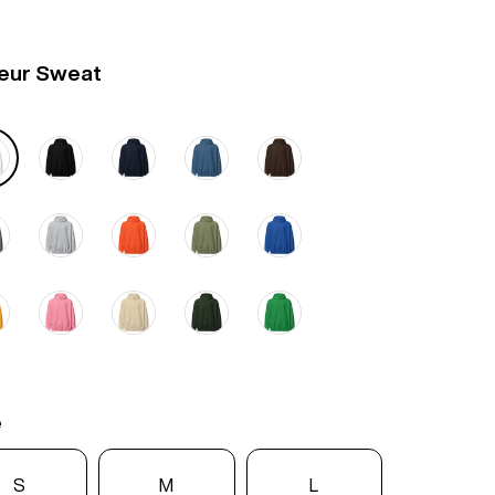
eur Sweat
e
S
M
L