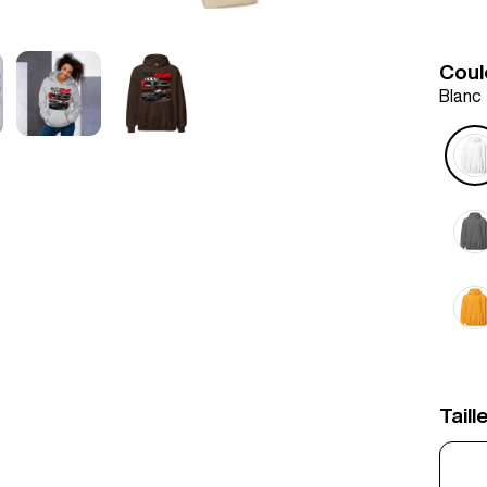
Coul
Blanc
Taill