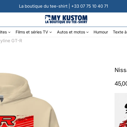
La boutique du tee-shirt | +33 07 75 10 40 71
êtes
Films et séries TV
Autos et motos
Humour
Texte à
yline GT-R
Niss
45,0