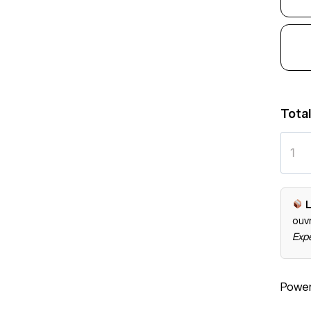
Total
L
ouv
Expé
Powe